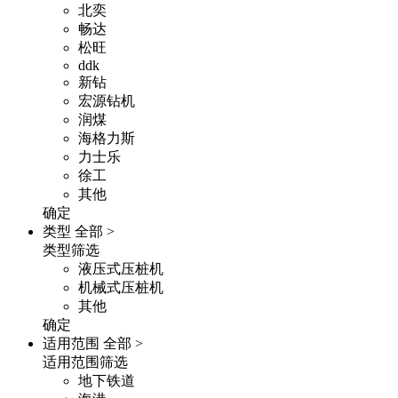
北奕
畅达
松旺
ddk
新钻
宏源钻机
润煤
海格力斯
力士乐
徐工
其他
确定
类型
全部 >
类型筛选
液压式压桩机
机械式压桩机
其他
确定
适用范围
全部 >
适用范围筛选
地下铁道