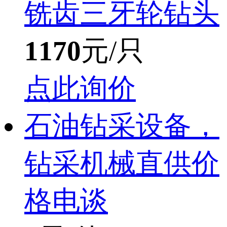
铣齿三牙轮钻头
1170
元/只
点此询价
石油钻采设备，
钻采机械直供价
格电谈