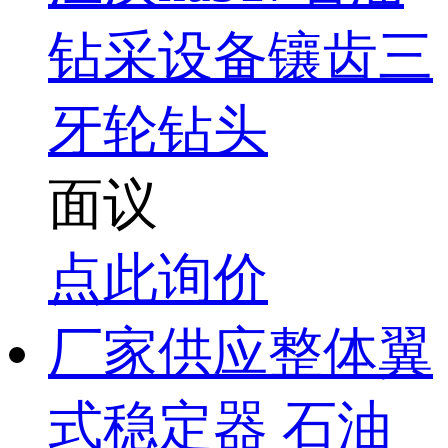
钻采设备镶齿三
牙轮钻头
面议
点此询价
厂家供应整体翼
式稳定器 石油