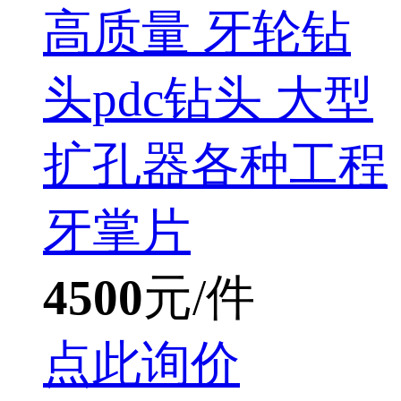
高质量 牙轮钻
头pdc钻头 大型
扩孔器各种工程
牙掌片
4500
元/件
点此询价