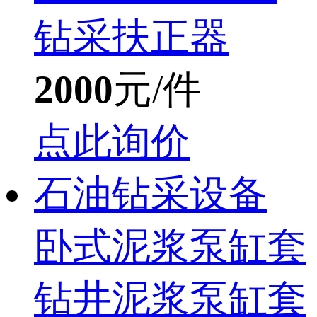
钻采扶正器
2000
元/件
点此询价
石油钻采设备
卧式泥浆泵缸套
钻井泥浆泵缸套