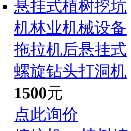
悬挂式植树挖坑
机林业机械设备
拖拉机后悬挂式
螺旋钻头打洞机
1500
元
点此询价