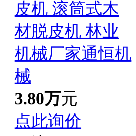
皮机 滚筒式木
材脱皮机 林业
机械厂家通恒机
械
3.80万
元
点此询价