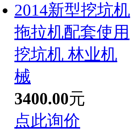
2014新型挖坑机
拖拉机配套使用
挖坑机 林业机
械
3400.00
元
点此询价