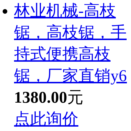
林业机械-高枝
锯，高枝锯，手
持式便携高枝
锯，厂家直销y6
1380.00
元
点此询价