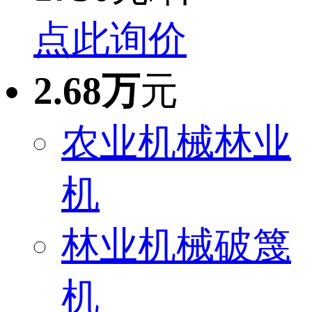
点此询价
2.68万
元
农业机械林业
机
林业机械破篾
机