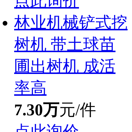
点此询价
林业机械铲式挖
树机 带土球苗
圃出树机 成活
率高
7.30万
元/件
点此询价