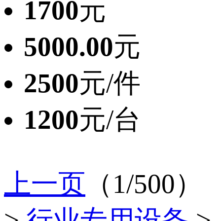
1700
元
5000.00
元
2500
元/件
1200
元/台
上一页
（1/500）
>
行业专用设备
>