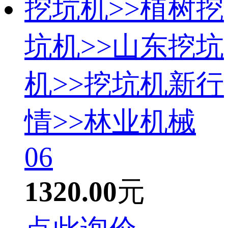
挖坑机>>植树挖
坑机>>山东挖坑
机>>挖坑机新行
情>>林业机械
06
1320.00
元