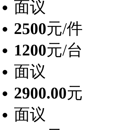
面议
2500
元/件
1200
元/台
面议
2900.00
元
面议