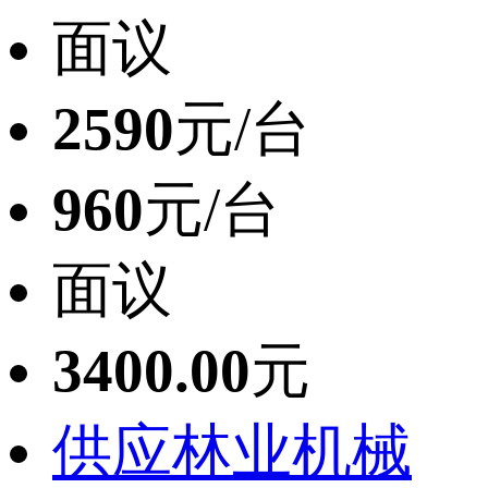
面议
2590
元/台
960
元/台
面议
3400.00
元
供应林业机械