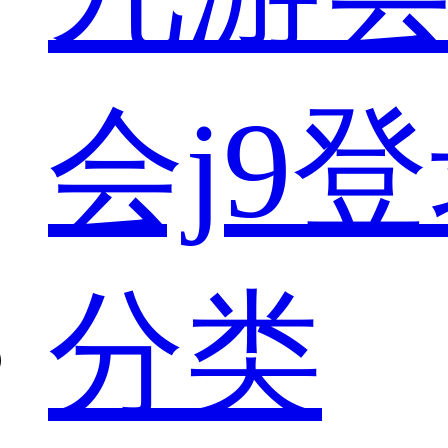
会j9
分类