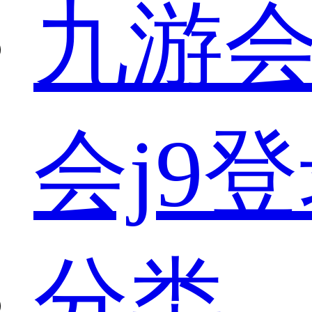
九游会
会j9
分类