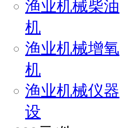
渔业机械柴油
机
渔业机械增氧
机
渔业机械仪器
设