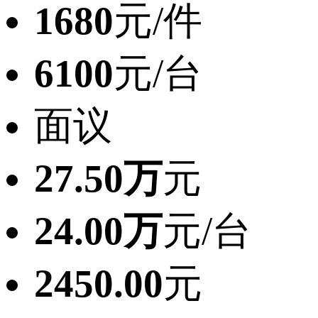
1680
元/件
6100
元/台
面议
27.50万
元
24.00万
元/台
2450.00
元