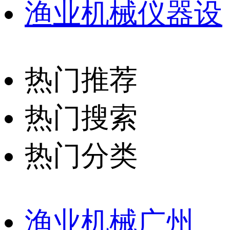
渔业机械仪器设
热门推荐
热门搜索
热门分类
渔业机械广州