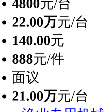
4800
元/台
22.00万
元/台
140.00
元
888
元/件
面议
21.00万
元/台