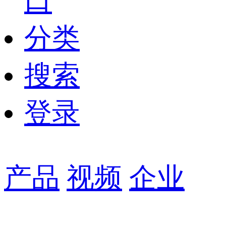
口
分类
搜索
登录
产品
视频
企业