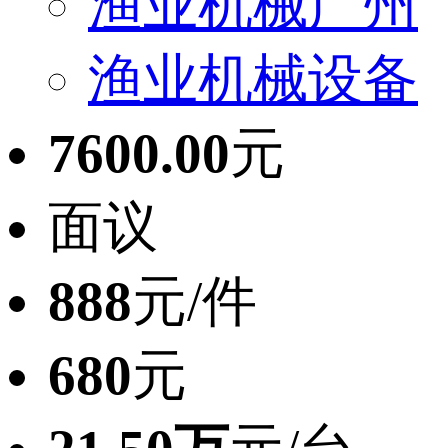
渔业机械广州
渔业机械设备
7600.00
元
面议
888
元/件
680
元