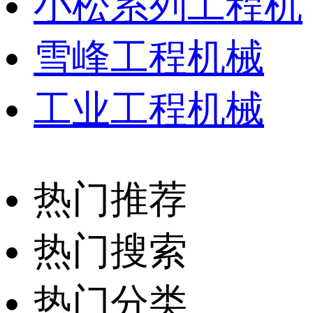
小松系列工程机
雪峰工程机械
工业工程机械
热门推荐
热门搜索
热门分类