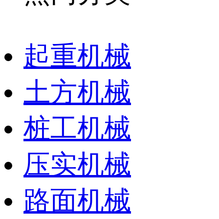
起重机械
土方机械
桩工机械
压实机械
路面机械