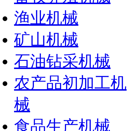
渔业机械
矿山机械
石油钻采机械
农产品初加工机
械
食品生产机械