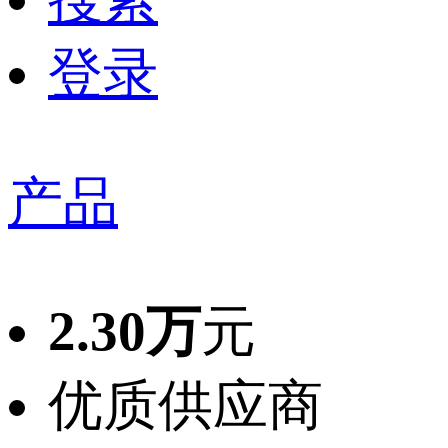
登录
产品
2.30万
元
优质供应商