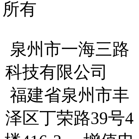
所有
泉州市一海三路
科技有限公司
福建省泉州市丰
泽区丁荣路39号4