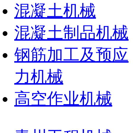
混凝土机械
混凝土制品机械
钢筋加工及预应
力机械
高空作业机械