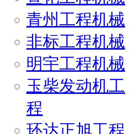
青州工程机械
非标工程机械
明宇工程机械
玉柴发动机工
程
环达正旭工程