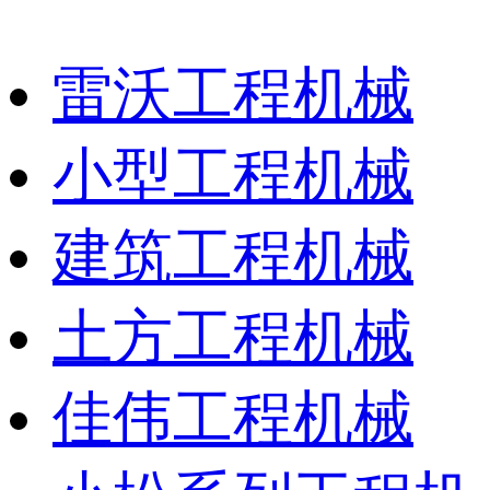
雷沃工程机械
小型工程机械
建筑工程机械
土方工程机械
佳伟工程机械