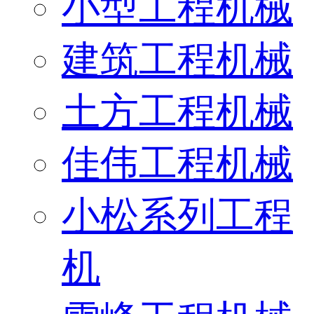
小型工程机械
建筑工程机械
土方工程机械
佳伟工程机械
小松系列工程
机