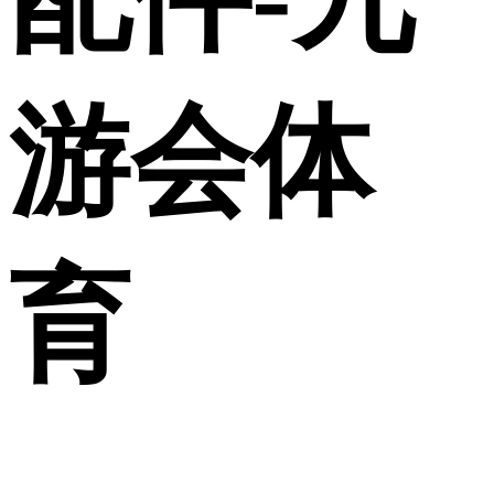
游会体
育