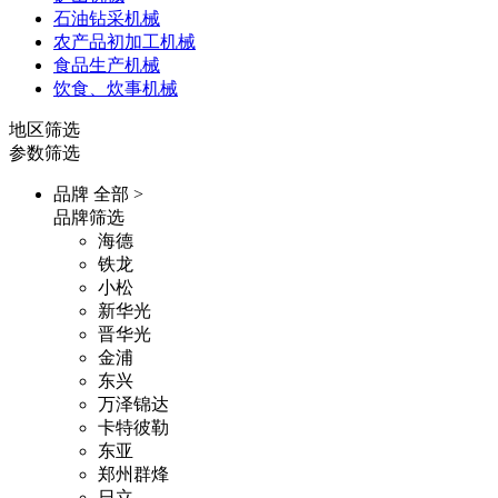
石油钻采机械
农产品初加工机械
食品生产机械
饮食、炊事机械
地区筛选
参数筛选
品牌
全部 >
品牌筛选
海德
铁龙
小松
新华光
晋华光
金浦
东兴
万泽锦达
卡特彼勒
东亚
郑州群烽
日立