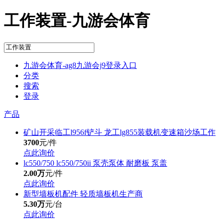
工作装置-九游会体育
九游会体育-ag8九游会j9登录入口
分类
搜索
登录
产品
矿山开采临工l956f铲斗 龙工lg855装载机变速箱沙场工作
3700
元/件
点此询价
lc550/750 lc550/750ii 泵壳泵体 耐磨板 泵盖
2.00万
元/件
点此询价
新型墙板机配件 轻质墙板机生产商
5.30万
元/台
点此询价