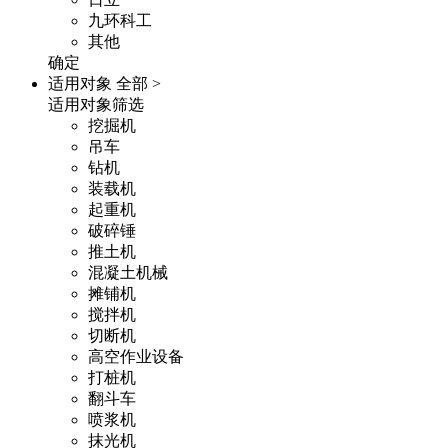
九环科工
其他
确定
适用对象
全部 >
适用对象筛选
挖掘机
吊车
钻机
装载机
起重机
破碎锤
推土机
混凝土机械
摊铺机
搅拌机
切断机
高空作业设备
打桩机
翻斗车
喷浆机
抹光机