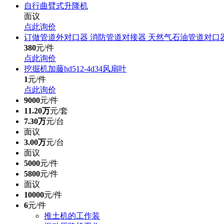
自行曲臂式升降机
面议
点此询价
订做管道外对口器 消防管道对接器 天然气石油管道对口
380
元/件
点此询价
挖掘机加藤hd512-4d34风扇叶
1
元/件
点此询价
9000
元/件
11.20万
元/套
7.30万
元/台
面议
3.00万
元/台
面议
5000
元/件
5800
元/件
面议
10000
元/件
6
元/件
推土机的工作装