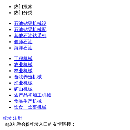
热门搜索
热门分类
石油钻采机械设
石油钻采机械配
其他石油钻采机
偃师石油
海洋石油
工程机械
农业机械
林业机械
畜牧养殖机械
渔业机械
矿山机械
农产品初加工机械
食品生产机械
饮食、炊事机械
登录
注册
ag8九游会j9登录入口的友情链接：