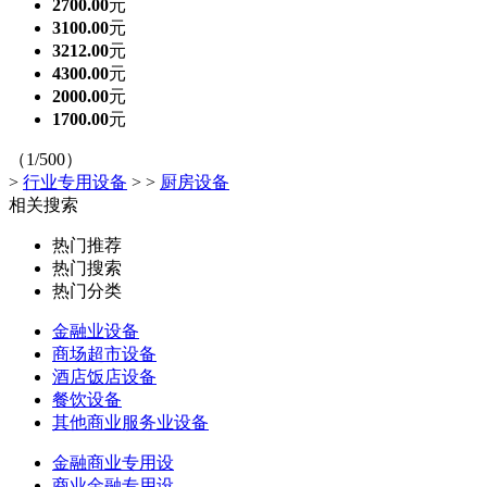
2700.00
元
3100.00
元
3212.00
元
4300.00
元
2000.00
元
1700.00
元
（1/500）
>
行业专用设备
>
>
厨房设备
相关搜索
热门推荐
热门搜索
热门分类
金融业设备
商场超市设备
酒店饭店设备
餐饮设备
其他商业服务业设备
金融商业专用设
商业金融专用设