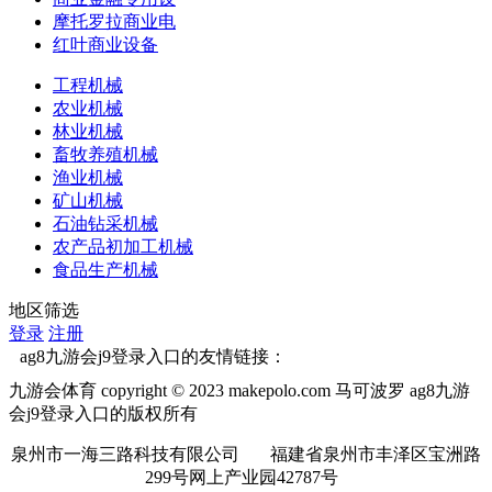
摩托罗拉商业电
红叶商业设备
工程机械
农业机械
林业机械
畜牧养殖机械
渔业机械
矿山机械
石油钻采机械
农产品初加工机械
食品生产机械
地区筛选
登录
注册
ag8九游会j9登录入口的友情链接：
九游会体育 copyright © 2023 makepolo.com 马可波罗 ag8九游
会j9登录入口的版权所有
泉州市一海三路科技有限公司 福建省泉州市丰泽区宝洲路
299号网上产业园42787号