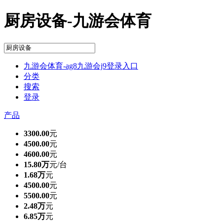
厨房设备-九游会体育
九游会体育-ag8九游会j9登录入口
分类
搜索
登录
产品
3300.00
元
4500.00
元
4600.00
元
15.80万
元/台
1.68万
元
4500.00
元
5500.00
元
2.48万
元
6.85万
元