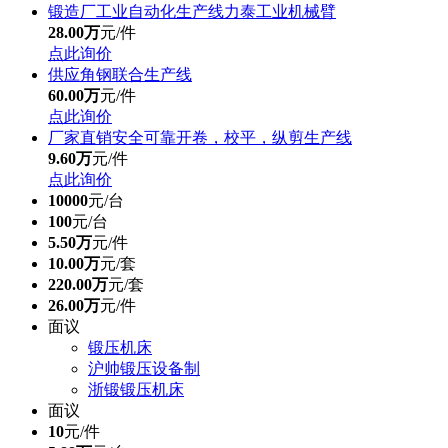
锻造厂工业自动化生产线力泰工业机械臂
28.00万
元/件
点此询价
供应角钢联合生产线
60.00万
元/件
点此询价
厂家直销安全可靠开卷，校平，纵剪生产线
9.60万
元/件
点此询价
10000
元/台
100
元/台
5.50万
元/件
10.00万
元/套
220.00万
元/套
26.00万
元/件
面议
锻压机床
沪帅锻压设备制
浙锻锻压机床
面议
10
元/件