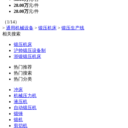
28.00万
元/件
28.00万
元/件
（1/14）
>
通用机械设备
>
锻压机床
>
锻压生产线
相关搜索
锻压机床
沪帅锻压设备制
浙锻锻压机床
热门推荐
热门搜索
热门分类
冲床
机械压力机
液压机
自动锻压机
锻锤
锻机
剪切机