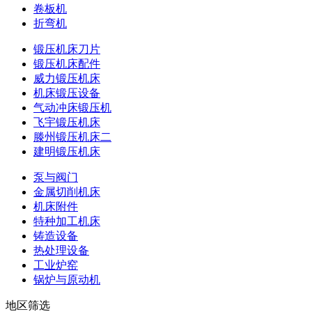
卷板机
折弯机
锻压机床刀片
锻压机床配件
威力锻压机床
机床锻压设备
气动冲床锻压机
飞宇锻压机床
滕州锻压机床二
建明锻压机床
泵与阀门
金属切削机床
机床附件
特种加工机床
铸造设备
热处理设备
工业炉窑
锅炉与原动机
地区筛选