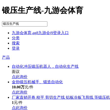
锻压生产线-九游会体育
九游会体育-ag8九游会j9登录入口
分类
搜索
登录
产品
自动化冲压锻压机器人，自动化生产线
面议
点此询价
金协锻压机械手、锻造自动化
10.00万
元/件
点此询价
厂家直销开卷 校平 剪切生产线 铝板冷板飞剪线 等锻压
1
元/件
点此询价