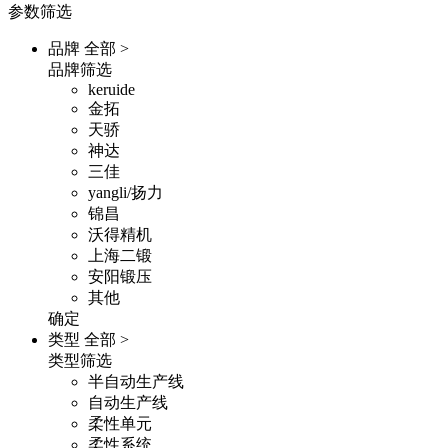
参数筛选
品牌
全部 >
品牌筛选
keruide
金拓
天骄
神达
三佳
yangli/扬力
锦昌
沃得精机
上海二锻
安阳锻压
其他
确定
类型
全部 >
类型筛选
半自动生产线
自动生产线
柔性单元
柔性系统