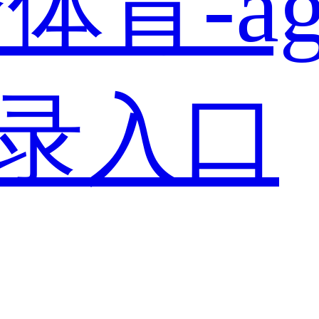
体育-a
登录入口