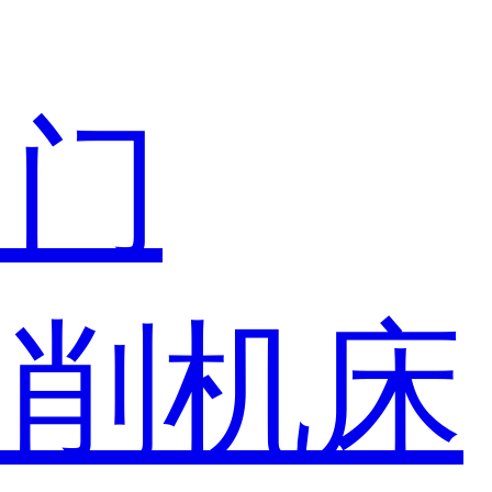
阀门
切削机床