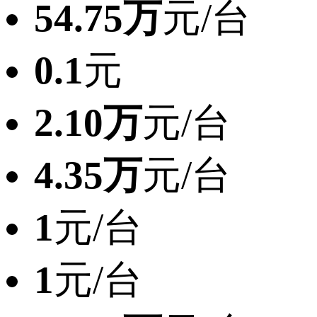
54.75万
元/台
0.1
元
2.10万
元/台
4.35万
元/台
1
元/台
1
元/台