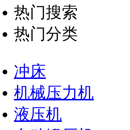
热门搜索
热门分类
冲床
机械压力机
液压机