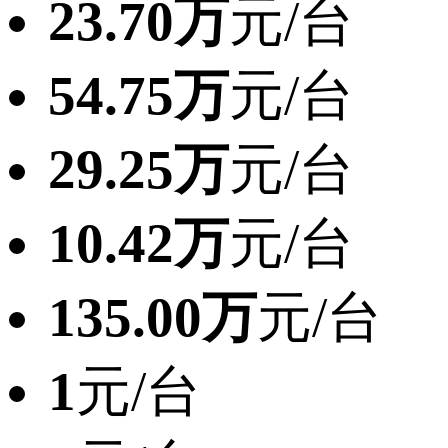
23.70万
元/台
54.75万
元/台
29.25万
元/台
10.42万
元/台
135.00万
元/台
1
元/台