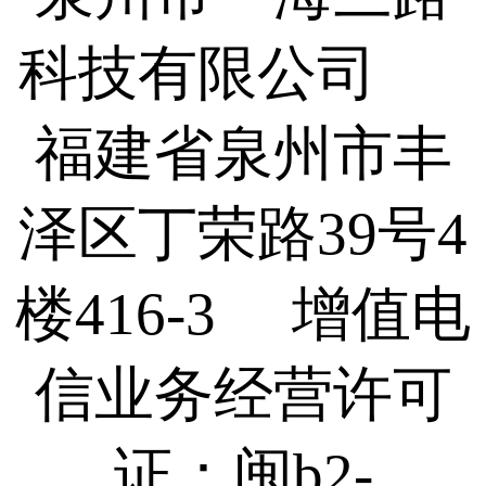
科技有限公司
福建省泉州市丰
泽区丁荣路39号4
楼416-3 增值电
信业务经营许可
证：闽b2-