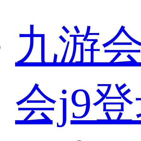
九游会
会j9