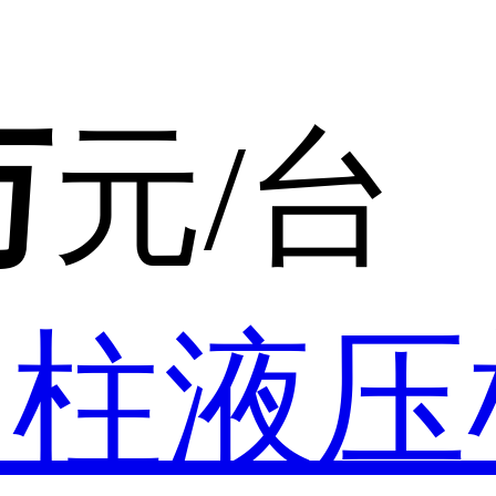
万
元/台
柱液压机