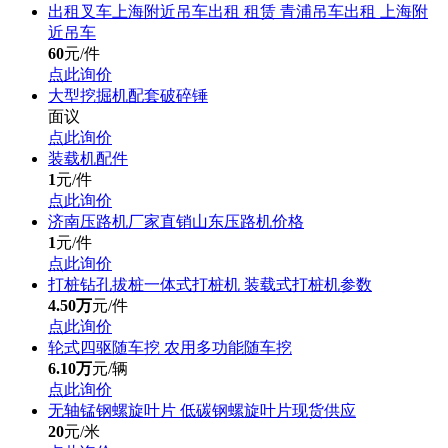
出租叉车上海附近吊车出租 租赁 青浦吊车出租 上海附
近吊车
60
元/件
点此询价
大型挖掘机配套破碎锤
面议
点此询价
装载机配件
1
元/件
点此询价
济南压路机厂家直销山东压路机价格
1
元/件
点此询价
打桩钻孔拔桩一体式打桩机 装载式打桩机参数
4.50万
元/件
点此询价
轮式四驱随车挖 农用多功能随车挖
6.10万
元/辆
点此询价
无轴锰钢螺旋叶片 低碳钢螺旋叶片现货供应
20
元/米