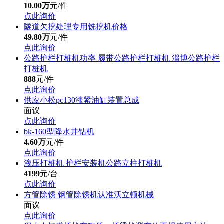
10.00万
元/件
点此询价
隧道欠挖处理专用铣挖机价格
49.80万
元/件
点此询价
公路护栏打桩机功率 履带公路护栏打桩机 淄博公路护栏
打桩机
888
元/件
点此询价
供应小松pc130涨紧油缸装置总成
面议
点此询价
bk-160型降水井钻机
4.60万
元/件
点此询价
液压打桩机 护栏安装机公路立柱打桩机
4199
元/台
点此询价
方管除锈 钢管除锈机认准沃立顿机械
面议
点此询价