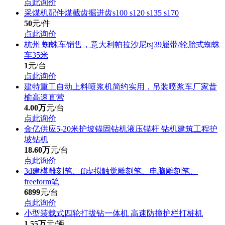
点此询价
采煤机配件煤截齿掘进齿s100 s120 s135 s170
50
元/件
点此询价
杭州 蜘蛛车销售，意大利帕拉沙尼tsj39履带/轮胎式蜘蛛
车35米
1
元/台
点此询价
建特重工自动上料喷浆机简约实用，吊装喷浆车厂家昔
榆高速直营
4.00万
元/台
点此询价
金亿供应5-20米护坡锚固钻机液压锚杆 钻机建筑工程护
坡钻机
18.60万
元/台
点此询价
3d建模雕刻笔、ff虚拟触觉雕刻笔、电脑雕刻笔、
freeform笔
6899
元/台
点此询价
小型装载式四轮打拔钻一体机 高速防撞护栏打桩机
1.55万
元/辆