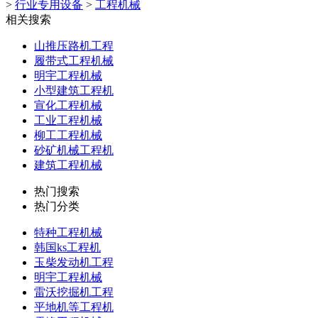
>
行业专用设备
>
工程机械
相关搜索
山推压路机工程
履带式工程机械
明宇工程机械
小型建筑工程机
宣化工程机械
工业工程机械
柳工工程机械
砂矿机械工程机
建筑工程机械
热门搜索
热门分类
特种工程机械
韩国ks工程机
玉柴发动机工程
明宇工程机械
雷沃挖掘机工程
平地机等工程机