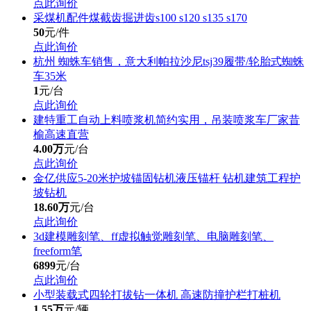
点此询价
采煤机配件煤截齿掘进齿s100 s120 s135 s170
50
元/件
点此询价
杭州 蜘蛛车销售，意大利帕拉沙尼tsj39履带/轮胎式蜘蛛
车35米
1
元/台
点此询价
建特重工自动上料喷浆机简约实用，吊装喷浆车厂家昔
榆高速直营
4.00万
元/台
点此询价
金亿供应5-20米护坡锚固钻机液压锚杆 钻机建筑工程护
坡钻机
18.60万
元/台
点此询价
3d建模雕刻笔、ff虚拟触觉雕刻笔、电脑雕刻笔、
freeform笔
6899
元/台
点此询价
小型装载式四轮打拔钻一体机 高速防撞护栏打桩机
1.55万
元/辆