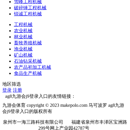
雪峰工程机械
破碎锤工程机械
锐诚工程机械
工程机械
农业机械
林业机械
畜牧养殖机械
渔业机械
矿山机械
石油钻采机械
农产品初加工机械
食品生产机械
地区筛选
登录
注册
ag8九游会j9登录入口的友情链接：
九游会体育 copyright © 2023 makepolo.com 马可波罗 ag8九游
会j9登录入口的版权所有
泉州市一海三路科技有限公司 福建省泉州市丰泽区宝洲路
299号网上产业园42787号