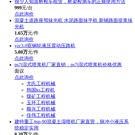
很少人知道桥检车租赁，桥梁检测车的正规使用方法
999
元/台
点此询价
混凝土道路座驾抹光机 水泥路面抹平机 新铺路面提浆抹
光机
1.65万
元/件
点此询价
yzc3.0双钢轮液压震动压路机
5.80万
元/件
点此询价
ps7i湿式喷浆机厂家直销，ps7i湿式喷浆机价格优惠
面议
点此询价
尤氏工程机械
韩国ks工程机
煤矿工程机械
玉环工程机械
顺兴工程机械
佳伟工程机械
建特重工jtsp-90混凝土湿喷机厂家直营，脉冲小液压系
统稳定实用
8.20万
元/件