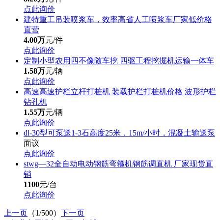
点此询价
建特重工吊装喷浆车，效率高省人工喷浆车厂家低价格
直营
4.00万
元/件
点此询价
定制小型农用四不像随车挖 四驱工程挖掘机运输一体车
1.58万
元/辆
点此询价
高速高速护栏立杆打桩机 装载护栏打桩机价格 波形护栏
钻孔机
1.55万
元/辆
点此询价
dl-30型可泵送1-3石高度25米，15m/小时，混凝土输送泵
面议
点此询价
stwg—32全自动电动钢筋弯箍机钢筋调直机 厂家现货直
销
1100
元/台
点此询价
上一页
（1/500）
下一页