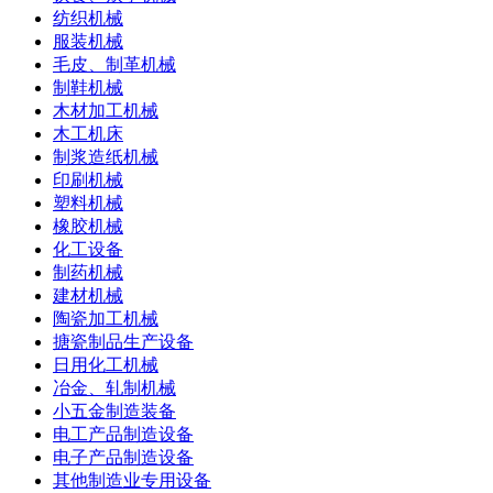
纺织机械
服装机械
毛皮、制革机械
制鞋机械
木材加工机械
木工机床
制浆造纸机械
印刷机械
塑料机械
橡胶机械
化工设备
制药机械
建材机械
陶瓷加工机械
搪瓷制品生产设备
日用化工机械
冶金、轧制机械
小五金制造装备
电工产品制造设备
电子产品制造设备
其他制造业专用设备