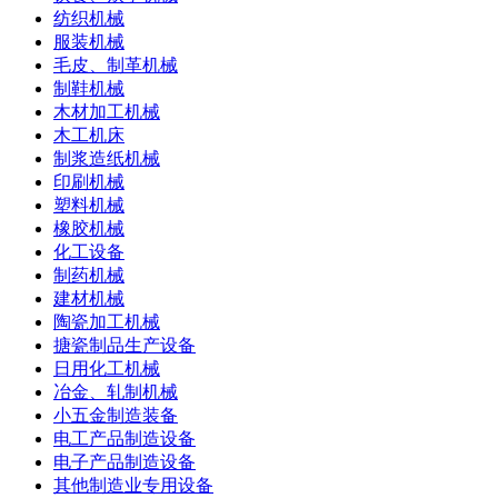
纺织机械
服装机械
毛皮、制革机械
制鞋机械
木材加工机械
木工机床
制浆造纸机械
印刷机械
塑料机械
橡胶机械
化工设备
制药机械
建材机械
陶瓷加工机械
搪瓷制品生产设备
日用化工机械
冶金、轧制机械
小五金制造装备
电工产品制造设备
电子产品制造设备
其他制造业专用设备