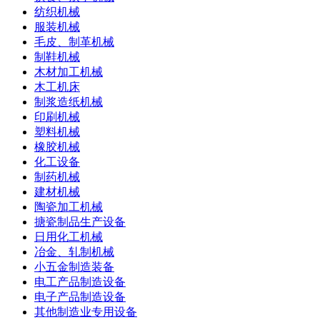
纺织机械
服装机械
毛皮、制革机械
制鞋机械
木材加工机械
木工机床
制浆造纸机械
印刷机械
塑料机械
橡胶机械
化工设备
制药机械
建材机械
陶瓷加工机械
搪瓷制品生产设备
日用化工机械
冶金、轧制机械
小五金制造装备
电工产品制造设备
电子产品制造设备
其他制造业专用设备