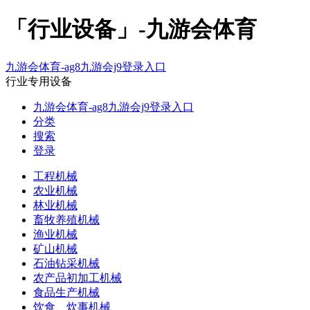
「行业设备」-九游会体育
九游会体育-ag8九游会j9登录入口
行业专用设备
九游会体育-ag8九游会j9登录入口
分类
搜索
登录
工程机械
农业机械
林业机械
畜牧养殖机械
渔业机械
矿山机械
石油钻采机械
农产品初加工机械
食品生产机械
饮食、炊事机械