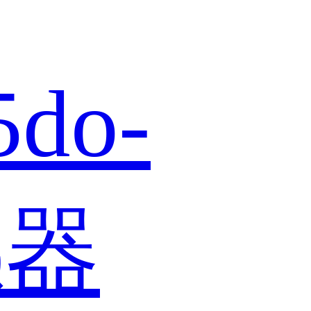
5do-
感器