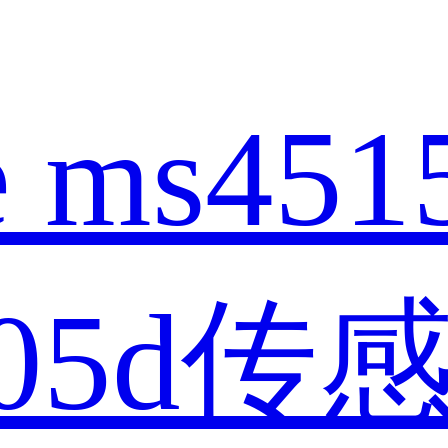
 ms451
s005d传