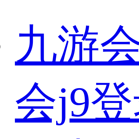
九游会
会j9