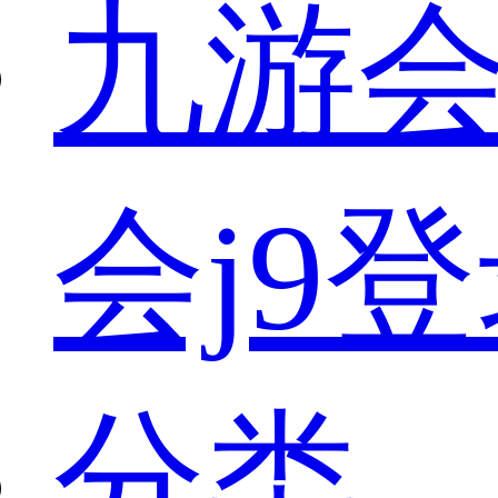
九游会
会j9
分类