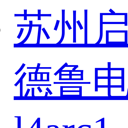
苏州
德鲁电