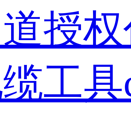
启道授权
缆工具cp