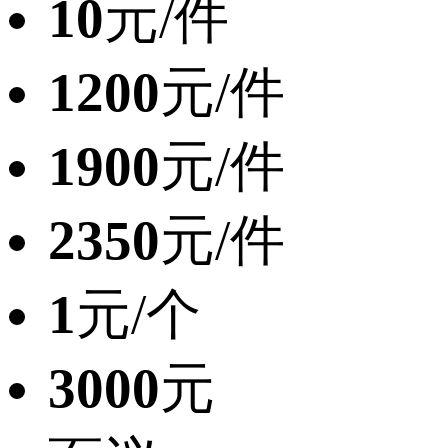
10
元/件
1200
元/件
1900
元/件
2350
元/件
1
元/个
3000
元