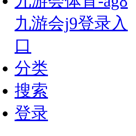
九游会体育-ag8
九游会j9登录入
口
分类
搜索
登录