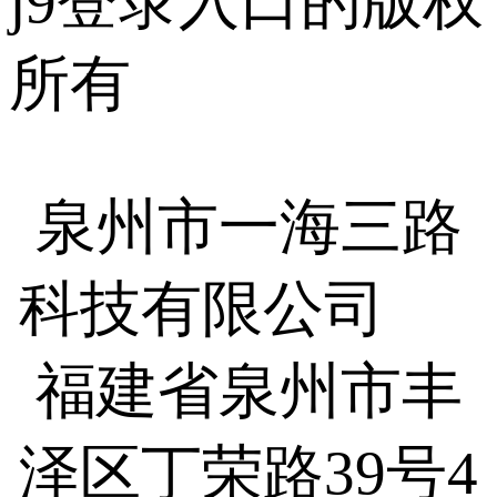
j9登录入口的版权
所有
泉州市一海三路
科技有限公司
福建省泉州市丰
泽区丁荣路39号4