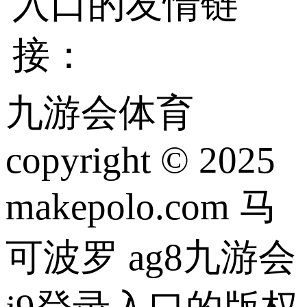
入口的友情链
接：
九游会体育
copyright © 2025
makepolo.com 马
可波罗 ag8九游会