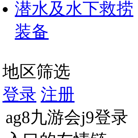
潜水及水下救捞
装备
地区筛选
登录
注册
ag8九游会j9登录