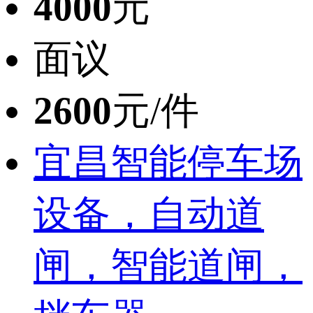
4000
元
面议
2600
元/件
宜昌智能停车场
设备，自动道
闸，智能道闸，