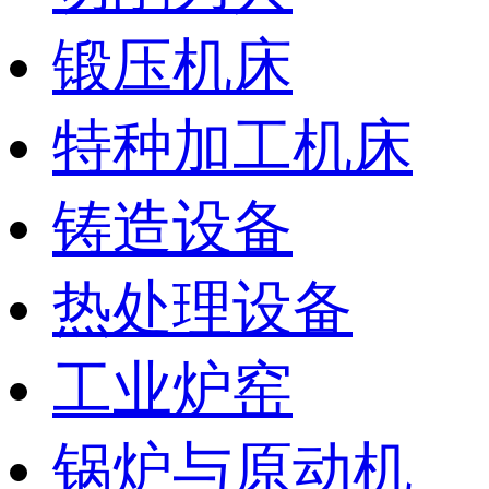
锻压机床
特种加工机床
铸造设备
热处理设备
工业炉窑
锅炉与原动机