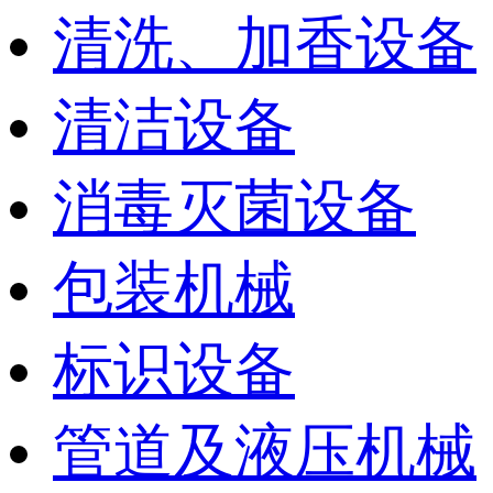
清洗、加香设备
清洁设备
消毒灭菌设备
包装机械
标识设备
管道及液压机械