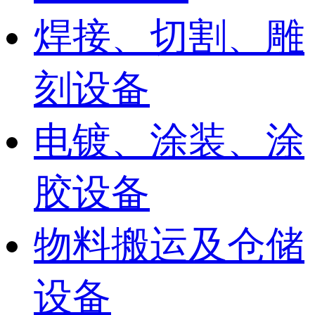
焊接、切割、雕
刻设备
电镀、涂装、涂
胶设备
物料搬运及仓储
设备