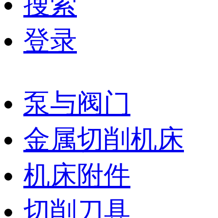
搜索
登录
泵与阀门
金属切削机床
机床附件
切削刀具