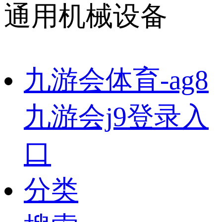
通用机械设备
九游会体育-ag8
九游会j9登录入
口
分类