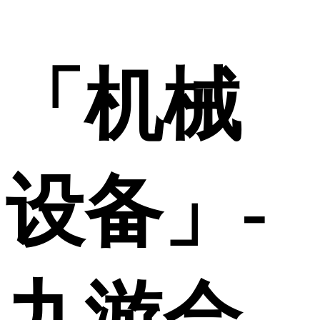
「机械
设备」-
九游会