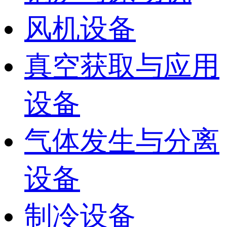
风机设备
真空获取与应用
设备
气体发生与分离
设备
制冷设备