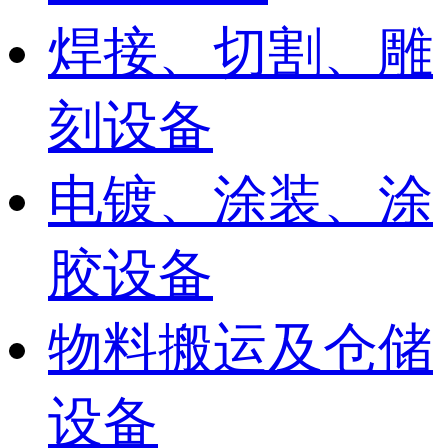
焊接、切割、雕
刻设备
电镀、涂装、涂
胶设备
物料搬运及仓储
设备