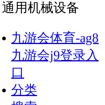
通用机械设备
九游会体育-ag8
九游会j9登录入
口
分类