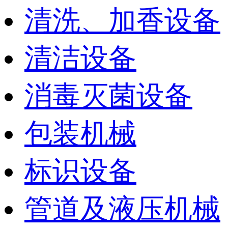
清洗、加香设备
清洁设备
消毒灭菌设备
包装机械
标识设备
管道及液压机械