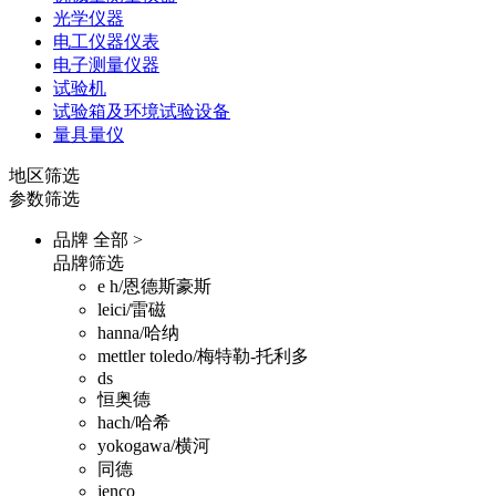
光学仪器
电工仪器仪表
电子测量仪器
试验机
试验箱及环境试验设备
量具量仪
地区筛选
参数筛选
品牌
全部 >
品牌筛选
e h/恩德斯豪斯
leici/雷磁
hanna/哈纳
mettler toledo/梅特勒-托利多
ds
恒奥德
hach/哈希
yokogawa/横河
同德
jenco