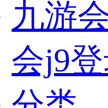
九游会
会j9
分类