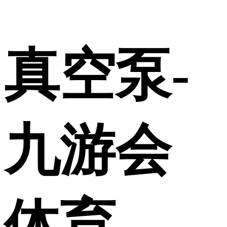
真空泵-
九游会
体育