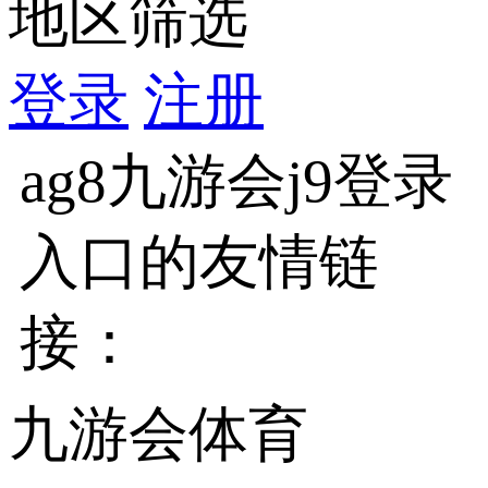
地区筛选
登录
注册
ag8九游会j9登录
入口的友情链
接：
九游会体育