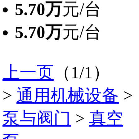
5.70万
元/台
5.70万
元/台
上一页
（1/1）
>
通用机械设备
>
泵与阀门
>
真空