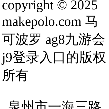
copyright © 2025
makepolo.com 马
可波罗 ag8九游会
j9登录入口的版权
所有
泉州市一海三路