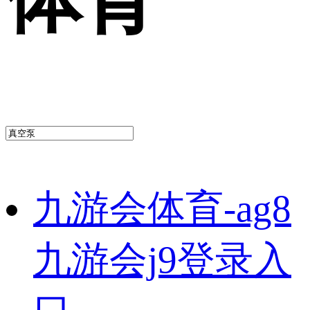
九游会体育-ag8
九游会j9登录入