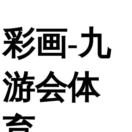
彩画-九
游会体
育