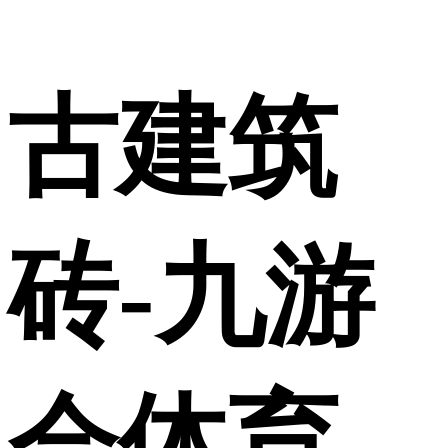
古建筑
砖-九游
会体育