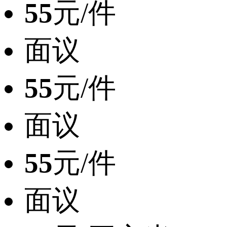
55
元/件
面议
55
元/件
面议
55
元/件
面议