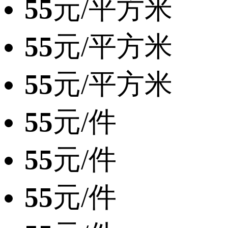
55
元/平方米
55
元/平方米
55
元/平方米
55
元/件
55
元/件
55
元/件