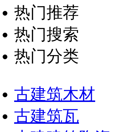
热门推荐
热门搜索
热门分类
古建筑木材
古建筑瓦