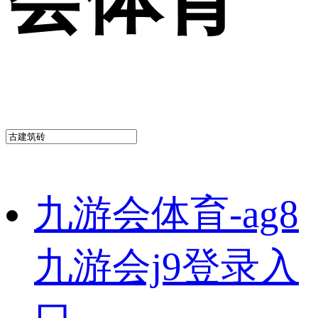
九游会体育-ag8
九游会j9登录入