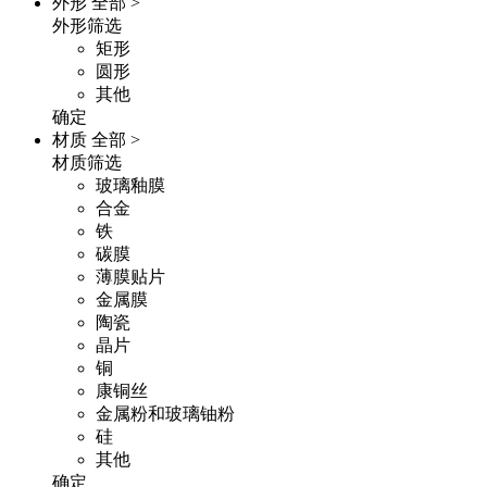
外形
全部 >
外形筛选
矩形
圆形
其他
确定
材质
全部 >
材质筛选
玻璃釉膜
合金
铁
碳膜
薄膜贴片
金属膜
陶瓷
晶片
铜
康铜丝
金属粉和玻璃铀粉
硅
其他
确定