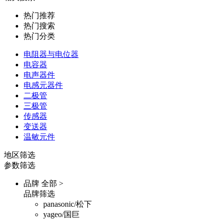
热门推荐
热门搜索
热门分类
电阻器与电位器
电容器
电声器件
电感元器件
二极管
三极管
传感器
变送器
温敏元件
地区筛选
参数筛选
品牌
全部 >
品牌筛选
panasonic/松下
yageo/国巨