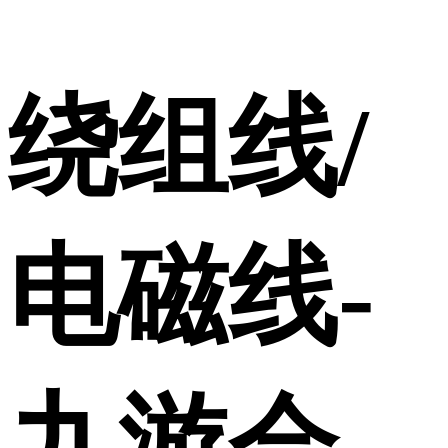
绕组线/
电磁线-
九游会