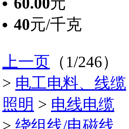
60.00
元
40
元/千克
上一页
（1/246）
>
电工电料、线缆
照明
>
电线电缆
>
绕组线/电磁线