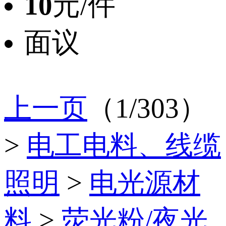
10
元/件
面议
上一页
（1/303）
>
电工电料、线缆
照明
>
电光源材
料
>
荧光粉/夜光