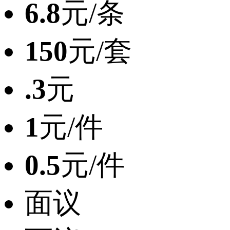
6.8
元/条
150
元/套
.3
元
1
元/件
0.5
元/件
面议