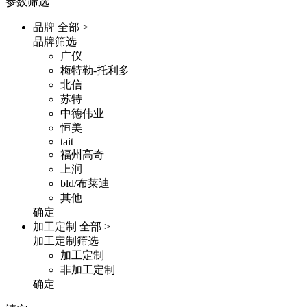
参数筛选
品牌
全部 >
品牌筛选
广仪
梅特勒-托利多
北信
苏特
中德伟业
恒美
tait
福州高奇
上润
bld/布莱迪
其他
确定
加工定制
全部 >
加工定制筛选
加工定制
非加工定制
确定