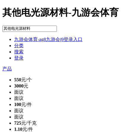
其他电光源材料-九游会体育
九游会体育-ag8九游会j9登录入口
分类
搜索
登录
产品
550
元/个
3000
元
面议
面议
100
元/件
面议
面议
725
元/千克
1.10
元/件