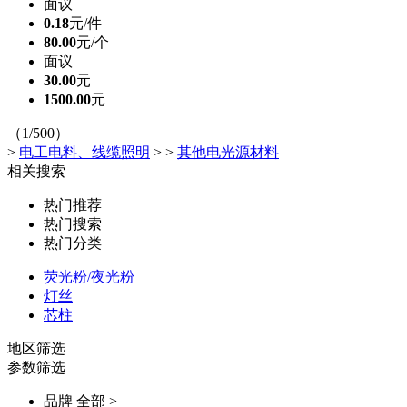
面议
0.18
元/件
80.00
元/个
面议
30.00
元
1500.00
元
（1/500）
>
电工电料、线缆照明
>
>
其他电光源材料
相关搜索
热门推荐
热门搜索
热门分类
荧光粉/夜光粉
灯丝
芯柱
地区筛选
参数筛选
品牌
全部 >