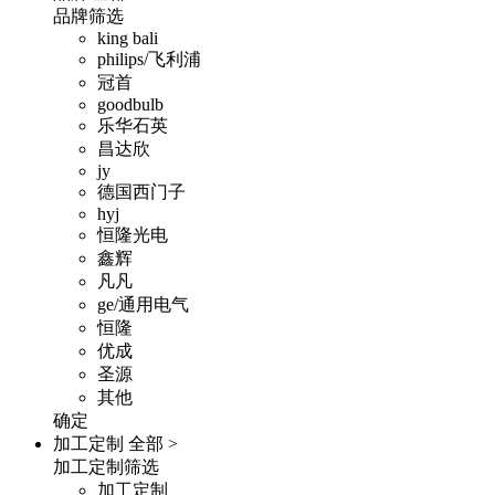
品牌筛选
king bali
philips/飞利浦
冠首
goodbulb
乐华石英
昌达欣
jy
德国西门子
hyj
恒隆光电
鑫辉
凡凡
ge/通用电气
恒隆
优成
圣源
其他
确定
加工定制
全部 >
加工定制筛选
加工定制