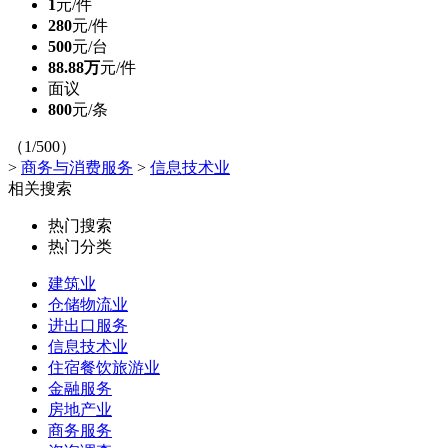
1
元/件
280
元/件
500
元/台
88.88万
元/件
面议
800
元/条
（1/500）
>
商务与消费服务
>
信息技术业
相关搜索
热门搜索
热门分类
建筑业
仓储物流业
进出口服务
信息技术业
住宿餐饮旅游业
金融服务
房地产业
商务服务