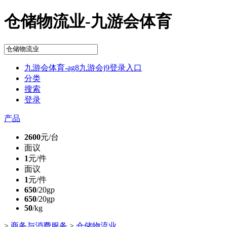
仓储物流业-九游会体育
九游会体育-ag8九游会j9登录入口
分类
搜索
登录
产品
2600
元/台
面议
1
元/件
面议
1
元/件
650
/20gp
650
/20gp
50
/kg
>
商务与消费服务
>
仓储物流业