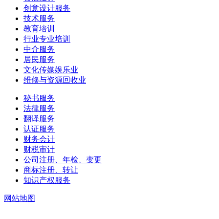
创意设计服务
技术服务
教育培训
行业专业培训
中介服务
居民服务
文化传媒娱乐业
维修与资源回收业
秘书服务
法律服务
翻译服务
认证服务
财务会计
财税审计
公司注册、年检、变更
商标注册、转让
知识产权服务
网站地图