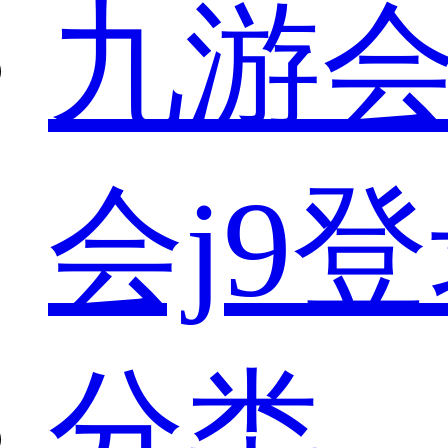
九游会
会j9
分类