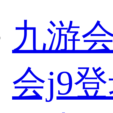
九游会
会j9