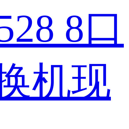
528 8口
换机现