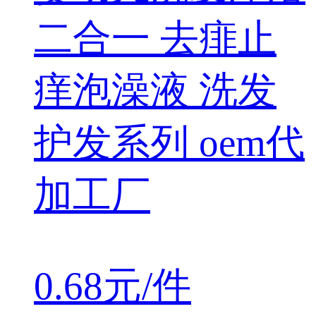
二合一 去痱止
痒泡澡液 洗发
护发系列 oem代
加工厂
0.68元/件