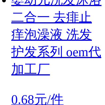
二合一 去痱止
痒泡澡液 洗发
护发系列 oem代
加工厂
0.68元/件