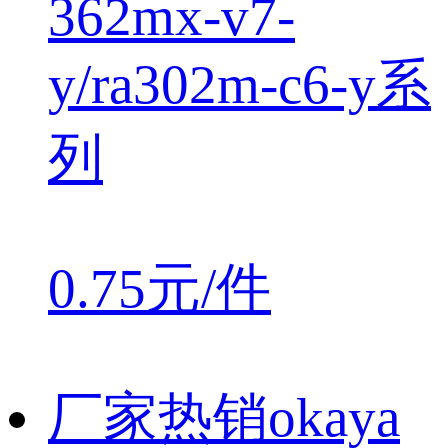
362mx-v7-
y/ra302m-c6-y系
列
0.75元/件
厂家热销okaya