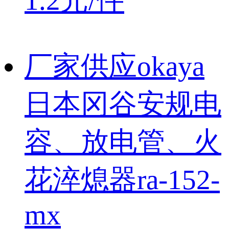
1.2元/件
厂家供应okaya
日本冈谷安规电
容、放电管、火
花淬熄器ra-152-
mx