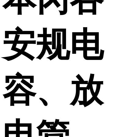
安规电
容、放
电管、