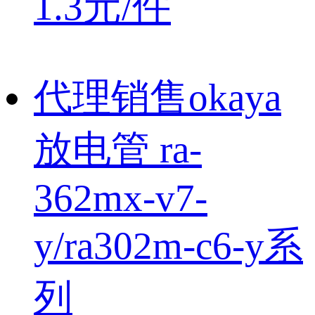
1.3元/件
代理销售okaya
放电管 ra-
362mx-v7-
y/ra302m-c6-y系
列