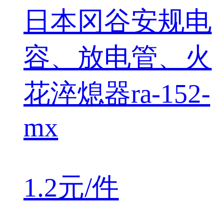
日本冈谷安规电
容、放电管、火
花淬熄器ra-152-
mx
1.2元/件