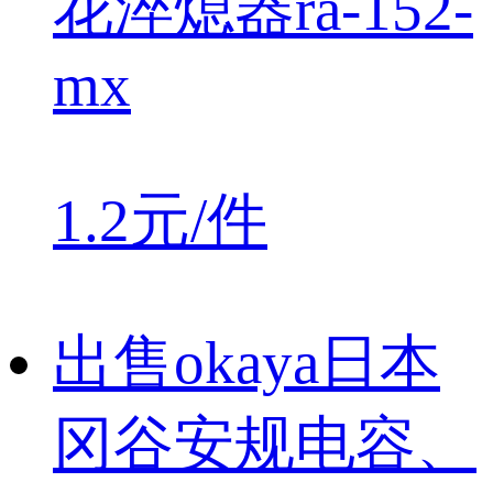
花淬熄器ra-152-
mx
1.2元/件
出售okaya日本
冈谷安规电容、