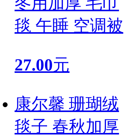
冬用加厚 毛巾
毯 午睡 空调被
27.00
元
康尔馨 珊瑚绒
毯子 春秋加厚