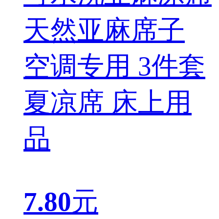
天然亚麻席子
空调专用 3件套
夏凉席 床上用
品
7.80
元