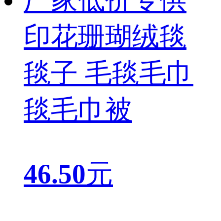
厂家低价专供
印花珊瑚绒毯
毯子 毛毯毛巾
毯毛巾被
46.50
元