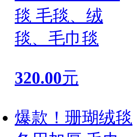
毯 毛毯、绒
毯、毛巾毯
320.00
元
爆款！珊瑚绒毯