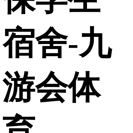
宿舍-九
游会体
育