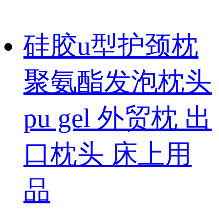
硅胶u型护颈枕
聚氨酯发泡枕头
pu gel 外贸枕 出
口枕头 床上用
品