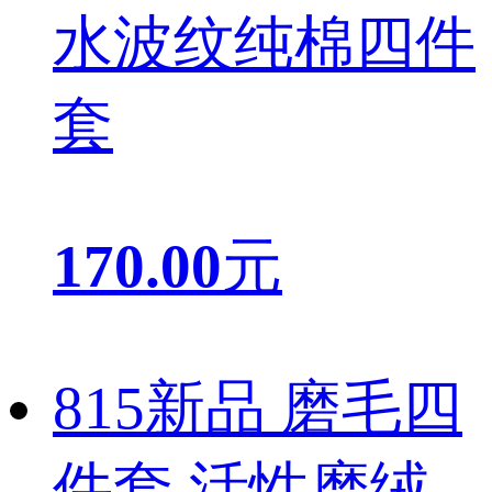
水波纹纯棉四件
套
170.00
元
815新品 磨毛四
件套 活性磨绒