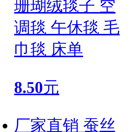
珊瑚绒毯子 空
调毯 午休毯 毛
巾毯 床单
8.50
元
厂家直销 蚕丝