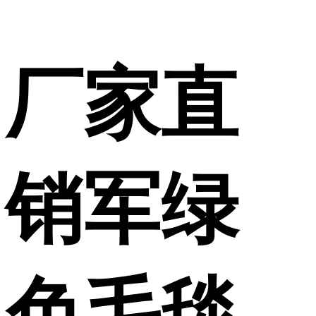
厂家直
销军绿
色毛毯