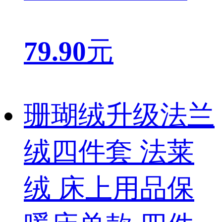
79.90
元
珊瑚绒升级法兰
绒四件套 法莱
绒 床上用品保