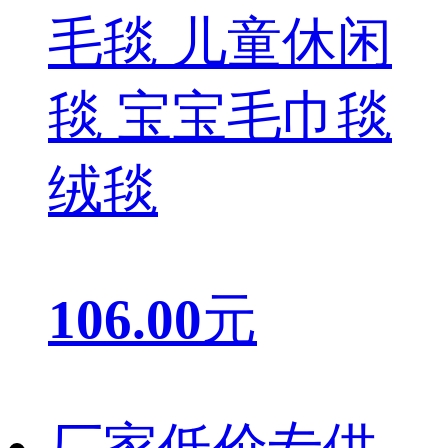
毛毯 儿童休闲
毯 宝宝毛巾毯
绒毯
106.00
元