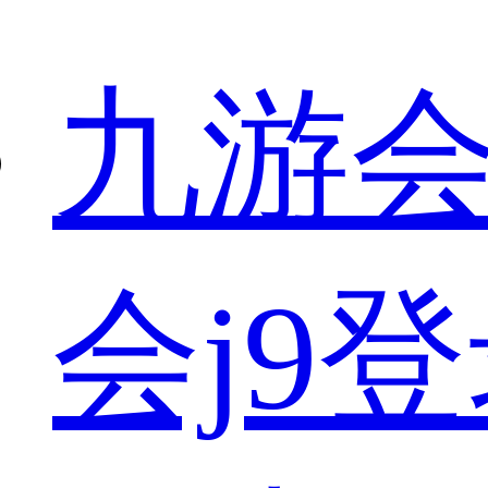
九游会
会j9