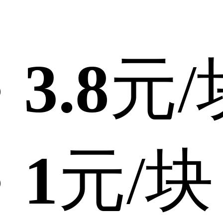
3.8
元/
1
元/块