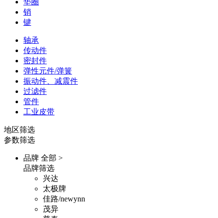
垫圈
销
键
轴承
传动件
密封件
弹性元件/弹簧
振动件、减震件
过滤件
管件
工业皮带
地区筛选
参数筛选
品牌
全部 >
品牌筛选
兴达
太极牌
佳路/newynn
茂异