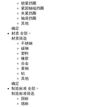
锁紧挡圈
紧固轴端挡圈
夹紧挡圈
轴肩挡圈
其他
确定
材质
全部 >
材质筛选
不锈钢
碳钢
塑料
橡胶
合金
黄铜
铝
其他
确定
制造标准
全部 >
制造标准筛选
国标
德标