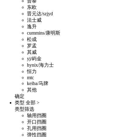
普泰
东欧
晋元达/szjyd
法士威
逸升
cummins/康明斯
松成
罗孟
其威
yj/屿金
hynix/海力士
恒力
mtc
keiba/马牌
其他
确定
类型
全部 >
类型筛选
轴用挡圈
开口挡圈
孔用挡圈
弹性挡圈