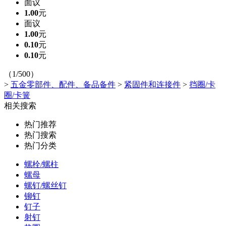
面议
1.00
元
面议
1.00
元
0.10
元
0.10
元
（1/500）
>
五金零部件、配件、备品备件
>
紧固件和连接件
>
挡圈/卡
圈/卡簧
相关搜索
热门推荐
热门搜索
热门分类
螺栓/螺柱
螺母
螺钉/螺丝钉
铆钉
钉子
射钉