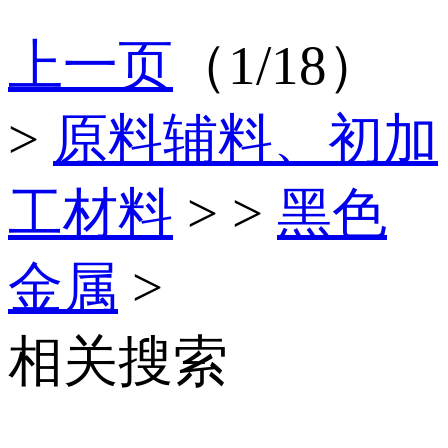
上一页
（1/18）
>
原料辅料、初加
工材料
>
>
黑色
金属
>
相关搜索