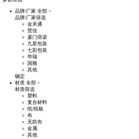
品牌/厂家
全部 >
品牌/厂家筛选
金禾通
慧佳
厦门倍诺
九星包装
七彩包装
华瑞
国顺
其他
确定
材质
全部 >
材质筛选
塑料
复合材料
纸/纸板
布
无纺布
金属
其他