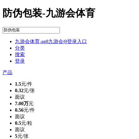
防伪包装-九游会体育
九游会体育-ag8九游会j9登录入口
分类
搜索
登录
产品
1.5
元/件
0.32
元/张
面议
7.00万
元
0.56
元/件
面议
0.5
元/粒
面议
5
元/张