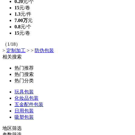
0.20
元/个
15
元/卷
1.3
元/件
7.00万
元
0.8
元/个
15
元/卷
（1/18）
>
定制加工
>
>
防伪包装
相关搜索
热门推荐
热门搜索
热门分类
玩具包装
化妆品包装
五金配件包装
日用包装
吸塑包装
地区筛选
参数筛选