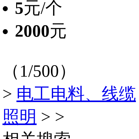
5
元/个
2000
元
（1/500）
>
电工电料、线缆
照明
>
>